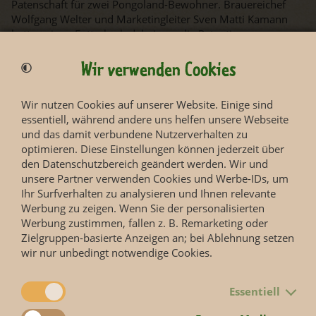
Patenschaft für zwei Pongoland-Bewohner. Brauereichef
Wolfgang Welter und Marketingleiter Sven Matti Kamann
hatten einen Futterkorb dabei, um die Patentiere
„Westlicher Flachlandgorilla“ und „Sumatra Orang Utan“ zu
begrüßen.
Wir verwenden Cookies
Neu in diesem Jahr: die Brauerei bat zusätzlich um
Aufmerksamkeit für die Aktion „Gemeinsam zur
Wir nutzen Cookies auf unserer Website. Einige sind
Waldmeisterschaft“. Zoodirektor Prof Junhold ist Leipzigs
essentiell, während andere uns helfen unsere Webseite
Botschafter für die UEFA Euro 2024. Als dieser möchte er 4
und das damit verbundene Nutzerverhalten zu
x 2024 Bäume im Leipziger Raum pflanzen. Einige Paten
optimieren. Diese Einstellungen können jederzeit über
haben daher zusätzlich zu Ihrer Tier-Patenschaft auch noch
den Datenschutzbereich geändert werden. Wir und
eine Baum-Patenschaft übernommen. Die Brauerei rundete
unsere Partner verwenden Cookies und Werbe-IDs, um
diese Zahl noch auf, so dass dem Zoo zu seinem 145.
Ihr Surfverhalten zu analysieren und Ihnen relevante
Geburtstag insgesamt 145 Patenschaften übergeben werden
Werbung zu zeigen. Wenn Sie der personalisierten
konnten.
Werbung zustimmen, fallen z. B. Remarketing oder
Zielgruppen-basierte Anzeigen an; bei Ablehnung setzen
Wer die Patenschaftsbewegung der Ur-Krostitzer-Familie
wir nur unbedingt notwendige Cookies.
unterstützen möchte, hat natürlich auch weiterhin die
Chance, sich
als Pate zu engagieren
.
Essentiell