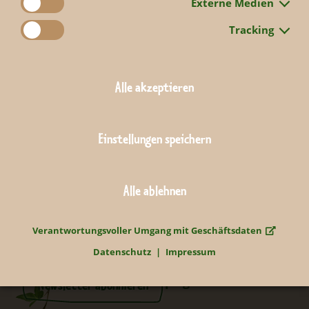
Externe Medien
Tracking
Zurück
Alle akzeptieren
Einstellungen speichern
Alle ablehnen
Neugierig?
Verantwortungsvoller Umgang mit Geschäftsdaten
Bleiben Sie informiert...
Datenschutz
Impressum
#dernaturaufderspur
#zooleipzig
Newsletter abonnieren