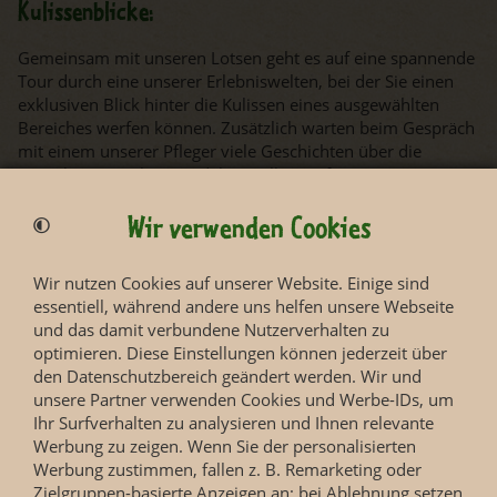
Kulissenblicke:
Gemeinsam mit unseren Lotsen geht es auf eine spannende
Tour durch eine unserer Erlebniswelten, bei der Sie einen
exklusiven Blick hinter die Kulissen eines ausgewählten
Bereiches werfen können. Zusätzlich warten beim Gespräch
mit einem unserer Pfleger viele Geschichten über die
tierischen Bewohner und ihren Alltag auf Sie.
Kulissenblick Gondwanaland
Wir verwenden Cookies
Kulissenblick Himalaya
Wir nutzen Cookies auf unserer Website. Einige sind
Kulissenblick
Kiwara-Savanne
essentiell, während andere uns helfen unsere Webseite
Kulissenblick Löwensavanne Makasi Simba
und das damit verbundene Nutzerverhalten zu
optimieren. Diese Einstellungen können jederzeit über
Kulissenblick Okapi-Wald
den Datenschutzbereich geändert werden. Wir und
Kulissenblick XXL Pongoland
unsere Partner verwenden Cookies und Werbe-IDs, um
Ihr Surfverhalten zu analysieren und Ihnen relevante
Werbung zu zeigen. Wenn Sie der personalisierten
Tipp
Werbung zustimmen, fallen z. B. Remarketing oder
Zielgruppen-basierte Anzeigen an; bei Ablehnung setzen