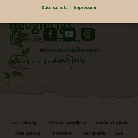
Datenschutz
Impressum
Neugierig?
Bleiben Sie informiert...
#dernaturaufderspur
#zooleipzig
Newsletter abonnieren
Startseite
Touren im März
Zoo-Ordnung
Informationspflicht
Barrierefreiheit
Datenschutz
Impressum
Netiquette
AGB