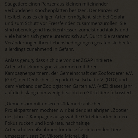
Säugetiere einen Panzer aus kleinen miteinander
verbundenen Knochenplatten besitzen. Der Panzer ist
flexibel, was es einigen Arten ermöglicht, sich bei Gefahr
und zum Schutz vor Fressfeinden zusammenzurollen. Sie
sind überwiegend Insektenfresser, zumeist nachtaktiv und
viele halten sich gerne unterirdisch auf. Durch die rasanten
Veränderungen ihrer Lebensbedingungen geraten sie heute
allerdings zunehmend in Gefahr.
Anlass genug, dass sich die von der ZGAP initiierte
Artenschutzkampagne zusammen mit ihren
Kampagnenpartnern, der Gemeinschaft der Zooförderer e.V.
(GdZ), der Deutschen Tierpark-Gesellschaft e.V. (DTG) und
dem Verband der Zoologischen Gärten e.V. (VdZ) dieses Jahr
auf die bislang eher wenig beachteten Gürteltiere fokussiert.
„Gemeinsam mit unseren südamerikanischen
Projektpartnern möchten wir bei der diesjährigen „Zootier
des Jahres“-Kampagne ausgewählte Gürteltierarten in den
Fokus rücken und konkrete, nachhaltige
Artenschutzmaßnahmen für diese faszinierenden Tiere
umsetzen“, sagt Dr. Viktoria Michel, die