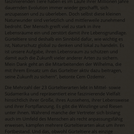
faszinierenden Tiere haben es im Laufe ihrer Millionen Jahre
dauernden Evolution immer wieder geschafft, sich
anzupassen und zu überleben. Doch selbst diese kleinen
Naturwunder sind verletzlich und mittlerweile zunehmend
bedroht. Der Mensch greift viel zu stark in ihre
Lebensräume ein und zerstört damit ihre Lebensgrundlage.
Gürteltiere sind deshalb ein Sinnbild dafür, wie wichtig es
ist, Naturschutz global zu denken und lokal zu handeln. Es
ist unsere Aufgabe, ihren Lebensraum zu schützen und
damit auch die Zukunft vieler anderer Arten zu sichern.
Mein Dank geht an die Mitarbeitenden der Wilhelma, die
mit ihrem Einsatz um das Gürteltier aktiv dazu beitragen,
seine Zukunft zu sichern", betonte Cem Özdemir.
Die Mehrzahl der 23 Gürteltierarten lebt in Mittel- sowie
Südamerika und repräsentiert eine faszinierende Vielfalt
hinsichtlich ihrer Größe, ihres Aussehens, ihrer Lebensweise
und ihrer Fortpflanzung. Es gibt die Winzlinge und Riesen
unter ihnen. Während manche der Vertreter sich bislang
auch im Umfeld des Menschen als recht anpassungsfähig
erweisen, kämpfen mehrere Gürteltierarten akut um ihren
Fortbestand. Und das, obwohl Gürteltiere als einzige