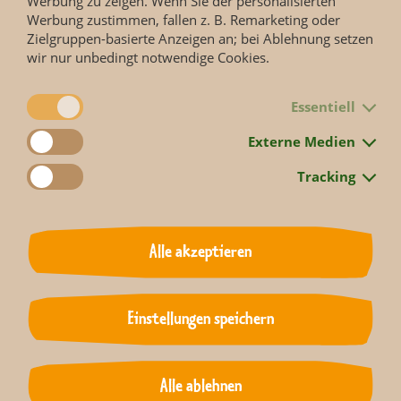
Werbung zu zeigen. Wenn Sie der personalisierten
In Südamerika werden Gürteltiere darüber hinaus häufig
Werbung zustimmen, fallen z. B. Remarketing oder
wegen ihres wohlschmeckenden Fleisches gejagt. Die
Zielgruppen-basierte Anzeigen an; bei Ablehnung setzen
industrielle, auf Export ausgerichtete Landwirtschaft dringt
wir nur unbedingt notwendige Cookies.
mit ihren Reis-, Soja-, Nutzholz- und Palmölplantagen oder
mit zunehmender Nutztierhaltung immer weiter in die
Lebensräume der Gürteltiere vor. Und auch die Förderung
Essentiell
von Erdöl und anderer Bodenschätze beeinträchtigt die
Lebensräume der Tiere großflächig und zunehmend.
Externe Medien
Zusätzlich steigt der Einsatz von Pestiziden in der
Tracking
Landwirtschaft, wodurch Insekten, die wichtigste
Nahrungsgrundlage der Gürteltiere, rasant dezimiert
werden. Besonders nachts werden sie zudem Opfer des
Straßenverkehrs und streunender Haustiere.
Alle akzeptieren
Die geplanten Artenschutzmaßnahmen werden an die
jeweiligen Bedürfnisse der Gürteltierarten angepasst.
Riesengürteltiere, die mit bis zu 1,5 Metern Länge und bis
Einstellungen speichern
60 kg Gewicht, größten Vertreter, haben etwa eine große
Schwäche für Bienenlarven. Diese wird ihnen zum
Verhängnis, denn als Plünderer von Bienenstöcken werden
sie intensiv bejagt oder vergiftet. Durch die fortschreitende
Alle ablehnen
Zerstörung ihres natürlichen Lebensraumes und damit ihrer