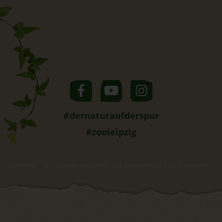
#dernaturaufderspur
#zooleipzig
Startseite
Zootier des Jahres: Gut gepanzert und doch bedroht