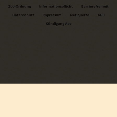
Zoo-Ordnung
Informationspflicht
Barrierefreiheit
Datenschutz
Impressum
Netiquette
AGB
Kündigung Abo