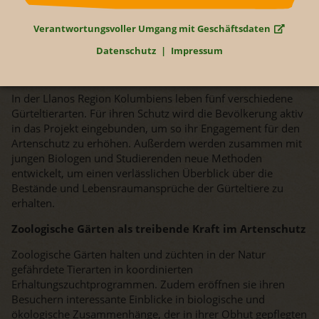
Futterressourcen steigen die Übergriffe der Gürteltiere auf
Bienenstöcke. Daher soll ihr Lebensraum verstärkt
Verantwortungsvoller Umgang mit Geschäftsdaten
geschützt werden, fragmentierte Flächen verbunden werden
Datenschutz
Impressum
und den Imkern werden „gürteltiersichere“ Bienenstöcke zur
Verfügung gestellt.
In der Llanos Region Kolumbiens leben fünf verschiedene
Gürteltierarten. Für ihren Schutz wird die Bevölkerung aktiv
in das Projekt eingebunden, um so ihr Engagement für den
Artenschutz zu erhöhen. Außerdem werden zusammen mit
jungen Biologen und Studierenden neue Methoden
entwickelt, um einen verlässlichen Überblick über die
Bestände und Lebensraumansprüche der Gürteltiere zu
erhalten.
Zoologische Gärten als treibende Kraft im Artenschutz
Zoologische Gärten halten und züchten in der Natur
gefährdete Tierarten in koordinierten
Erhaltungszuchtprogrammen. Zudem eröffnen sie ihren
Besuchern interessante Einblicke in biologische und
ökologische Zusammenhänge, der in ihrer Obhut gepflegten