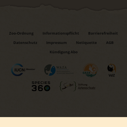
Zoo-Ordnung
Informationspflicht
Barrierefreiheit
Datenschutz
Impressum
Netiquette
AGB
Kündigung Abo