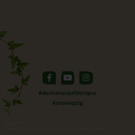
#dernaturaufderspur
#zooleipzig
Startseite
Elefant, Tiger & Co - Folge 1155: Mal in die Röhre gucken!