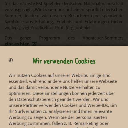
für das nächste EM-Spiel der deutschen Nationalmannschaft
vorausgesagt. „Wir freuen uns auf einen sportlich-tierischen
Sommer, in dem wir unseren Besuchern eine spannende
Symbiose aus Erholung, Erlebnis und Erfahrungen bieten
wollen“, sagt Zoodirektor Prof. Jörg Junhold.
Das ganze Programm des Abenteuer-Sommers
gibt es hier.
Spitzmaulnashorn und Tigerkater entdecken
Wir verwenden Cookies
In der Kiwara-Kopje, die von den vom Aussterben
bedrohten Spitzmaulnashörner bewohnt wird, zeigt sich
Wir nutzen Cookies auf unserer Website. Einige sind
Neuzugang
Maburi
ab sofort den Besuchern. Nach ihrer
essentiell, während andere uns helfen unsere Webseite
Ankunft aus Berlin hatte die Nashornkuh hinter den
und das damit verbundene Nutzerverhalten zu
Kulissen Zeit, sich an die neue Umgebung und ihre
optimieren. Diese Einstellungen können jederzeit über
Artgenossen zu gewöhnen, bevor sie nun die weitläufige
den Datenschutzbereich geändert werden. Wir und
Außenanlage entdeckt und neben dem Nashornbullen
unsere Partner verwenden Cookies und Werbe-IDs, um
Vungu
und den beiden Weibchen
Sarafine
und
Saba
zu
Ihr Surfverhalten zu analysieren und Ihnen relevante
sehen ist.
Werbung zu zeigen. Wenn Sie der personalisierten
Auch in der Tiger-Taiga gibt es Neuigkeiten: Die sechs Jahre
Werbung zustimmen, fallen z. B. Remarketing oder